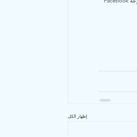
لقراءة بعض قصصهم والتواصل مع المالكين الآخرين الذين قاتلوا FIP، انضم إلى مجموعة Facebook 
إظهار الكل