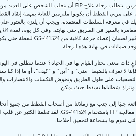
عن أنفسنا أكثر من الآخرين. تتطلب رحلة علاج FIP أن يتغلب الشخص
على مربي القطط أن يكونوا ملتزمين للغاية بمهمة إنقاذ القط
يك في معرفة السلطات المعتمدة، ويجب أن يلتزم بالعثور على 
أن يلتزم
تخصيص أموال ووقت كبير لضمان إعطاء جرعة كافي
يوجد ضمانات في نهاية هذه الرحلة.
عٍ ذات معنى نختار القيام بها في الحياة؟ عندما ننطلق في اليو
إننا لا نعرف بالضبط "متى" و "أين" و "كيف"، أو ما إذا كنا س
 التضحيات على طول الطريق ونخوض النكسات والانتصارات وال
، ونترك شظاياها تسقط حيث يمكن.
ائعة جنبًا إلى جنب مع زملائنا من أصحاب القطط من جميع أنحاء 
تعلمنا الكثير حول كيفية معالجة FIP باستخدام GS-441524. لقد تعلمنا الك
لتي نقوم بها بشجاعة لتحقيق أحلامنا.