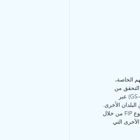
م الخاصة، 
 التحقق من 
صحته من خلال التجارب السريرية والحالات الواقعية. ويمكن شراء هذا العلاج (GS-441524) عبر 
البلدان الأخرى. 
هنا، يتحول الخوف والألم إلى أمل. سرعان ما يصبح العديد من المربين خبراء في موضوع FIP من خلال 
آخرى التي 