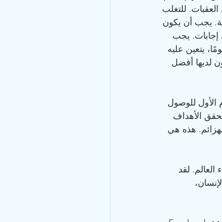
 على العديد من العقبات. للتغلب 
ة. يجب أن يكون 
إجابات. يجب 
 بالمخاطرة والمغامرة بالسير في الطريق حتى نهايته. وفي كل يوم، لمدة 84 يومًا، يتعين عليه 
ة من GS-441524 للقطة حتى يكون لديها أفضل 
م الأول للوصول 
نحقق الأهداف 
هزائم. هذه هي 
العالم. لقد 
ثير عن قلب الإنسان، 