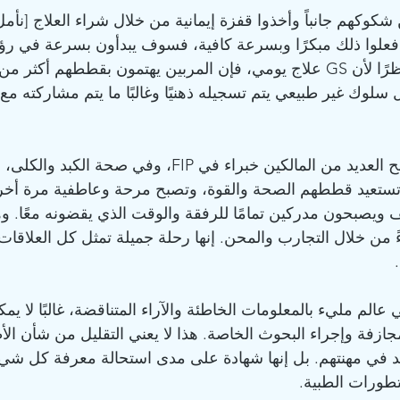
 شكوكهم جانباً وأخذوا قفزة إيمانية من خلال شراء العلاج [نأ
إذا فعلوا ذلك مبكرًا وبسرعة كافية، فسوف يبدأون بسرعة في ر
ملحوظ في قططهم. نظرًا لأن GS علاج يومي، فإن المربين يهتمون بقططهم
لوك غير طبيعي يتم تسجيله ذهنيًا وغالبًا ما يتم مشاركته م
بحلول نهاية العلاج، يصبح العديد من المالكين خبراء في FIP، و
 تستعيد قططهم الصحة والقوة، وتصبح مرحة وعاطفية مرة أخرى
 ويصبحون مدركين تمامًا للرفقة والوقت الذي يقضونه معًا. وه
ءً من خلال التجارب والمحن. إنها رحلة جميلة تمثل كل العلاقات
 عالم مليء بالمعلومات الخاطئة والآراء المتناقضة، غالبًا لا ي
جازفة وإجراء البحوث الخاصة. هذا لا يعني التقليل من شأن الأط
د في مهنتهم. بل إنها شهادة على مدى استحالة معرفة كل شيء 
تطورات الطبية.