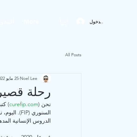
More
المدون
تسجيل الدخول
All Posts
Noel Lee
25 مايو 2022
رحلة قصيرة
نحن (
curefip.com
) كتب
السنوري (P
الدروس الإنسانية المد