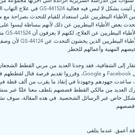
، بعد عدة سنوات من الدراسة السريرية الرائدة التي أجرتها مجموعة م
جامعة كاليفورنيا ديفيس أثبتت بشكل لا لبس فيه فعالي
ط (FIP)، قلة من الأطباء البيطريين على استعداد للقيام للتحدث بصراحة 
تحدث بعض الأطباء البيطريين عن ذلك لأنهم ببساطة ليسوا على 
أو العلاج. يعرف
يزال هناك العديد من الأطباء البيطريين الذين ي
يصهم المهنية وأعمالهم للخطر.  
تقار إلى الشفافية، فقد وجدنا العديد من مربي القطط الشجعان
(curefip.com) من خلال Facebook و Google، وقرروا تقديم فرصة قتال
، ساعدت جهودهم وجهودنا في إنقاذ ما يقرب من ألف قطة في 
ارك العديد من مالكي القطط قصصهم بلطف معنا علنًا عبر من
وبشكل خاص عبر الرسائل الشخصية. في هذه المقالة، سوف نشا
ن قصصهم.
قة أعمق. عندما يتلقى 