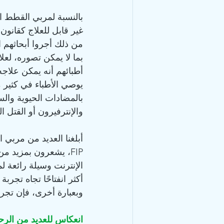
غير قابل للعلاج كقانون غي
من ذلك أجروا أبحاثهم ا
بما لا يمكن تصوره، لع
أطبائهم أنه يمكن علاجه
يوصي الأطباء في كثير 
بالمضادات الحيوية والس
والإنترفيرون أو القتل ال
أبلغنا العديد من مربي 
FIP، يشعرون بمزيد من
الإنترنت وسيلة رائعة ل
أكثر انفتاحًا تجاه تجربة 
وبعبارة أخرى، فإن تجربة FIP وسعتهم كأف
انعكاس للعديد من الرح