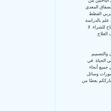
ن الباحثين من 
ة GS-441524 في علاج التهاب الصفاق المعدي 
مع مربي القطط 
علم بالدراسة 
 بعض الأطباء البيطريين عن العلاج، لكنهم لا يعرفون أن GS-441524 متاح للشراء. لا 
خشون التحدث عن GS-44124 لأن وصف العلاج 
 والتصميم 
 لقططهم في الحياة. في 
جميع أنحاء 
شورات وسائل 
رككم بعضًا من 