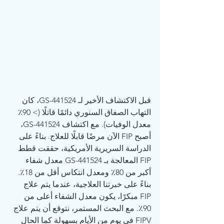
قبل الاكتشاف الأخير لـ GS-441524، كان 
التهاب الصفاق السنوري دائمًا قاتلًا (> 90٪ 
معدل الوفيات). مع اكتشاف GS-441524، 
أصبح FIP الآن مرضًا قابلًا للعلاج. بناءً على 
الدراسة السريرية الأمريكية، حققت قطط 
FIP المعالجة بـ GS-441524 معدل شفاء 
أكبر من 80٪ ومعدل انتكاس أقل من 18٪. 
بناءً على خبرتنا العلاجية، عندما يتم علاج 
FIP مبكرًا، يكون معدل الشفاء أعلى من 
90٪. مع البحث المستمر، نتوقع أن يتم علاج 
FIPV في يوم من الأيام بسهولة كما الحال 