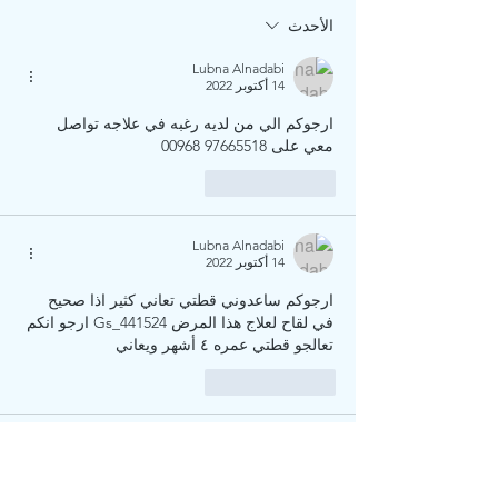
FIP وعلاجه الفعّال –
الأحدث
CureFIP GCC 2025
Lubna Alnadabi
14 أكتوبر 2022
ارجوكم الي من لديه رغبه في علاجه تواصل 
معي على 97665518 00968
إعجاب
رد
Lubna Alnadabi
14 أكتوبر 2022
ارجوكم ساعدوني قطتي تعاني كثير اذا صحيح 
في لقاح لعلاج هذا المرض Gs_441524 ارجو انكم 
تعالجو قطتي عمره ٤ أشهر ويعاني 
إعجاب
رد
Lubna Alnadabi
14 أكتوبر 2022