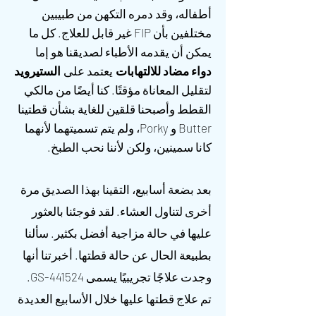
أطفاله، وقد دمره التكهن من طبيبين
مختلفين بأن FIP غير قابل للعلاج. كل ما
يمكن أن يقدمه الأطباء لصديقنا هو إما
دواء مضاد للالتهابات
يعتمد على
الستيرويد
لتقليل المعاناة مؤقتًا. كنا أيضًا من مالكي
القطط وأصبحنا قلقين للغاية بشأن قطتينا
Butter و Porky، ولم يتم تسميتهما لأنهما
كانا سمينين، ولكن لأننا نحب الطبخ.
بعد بضعة أسابيع، التقينا بهذا الصديق مرة
أخرى لتناول العشاء. لقد فوجئنا بالعثور
عليها في حالة مزاجية أفضل بكثير. سألنا
بطبيعة الحال عن حالة قطتها. أخبرتنا أنها
وجدت علاجًا تجريبيًا يسمى GS-441524.
تم علاج قطتها عليها خلال الأسابيع العديدة