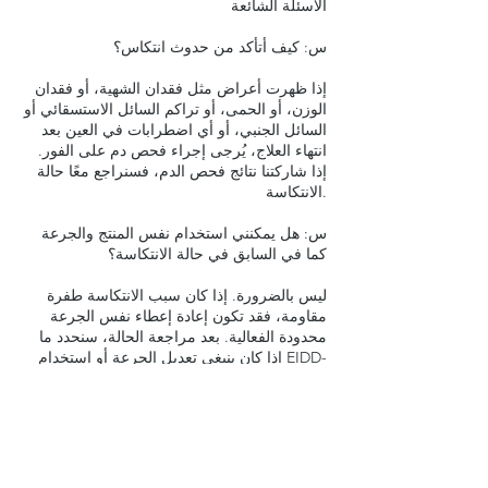
الأسئلة الشائعة
س: كيف أتأكد من حدوث انتكاس؟
إذا ظهرت أعراض مثل فقدان الشهية، أو فقدان
الوزن، أو الحمى، أو تراكم السائل الاستسقائي أو
السائل الجنبي، أو أي اضطرابات في العين بعد
انتهاء العلاج، يُرجى إجراء فحص دم على الفور.
إذا شاركتنا نتائج فحص الدم، فسنراجع معًا حالة
الانتكاسة.
س: هل يمكنني استخدام نفس المنتج والجرعة
كما في السابق في حالة الانتكاسة؟
ليس بالضرورة. إذا كان سبب الانتكاسة طفرة
مقاومة، فقد تكون إعادة إعطاء نفس الجرعة
محدودة الفعالية. بعد مراجعة الحالة، سنحدد ما
إذا كان ينبغي تعديل الجرعة أو استخدام EIDD-
1931 مع أدوية أخرى.
س: كم تستغرق مدة علاج الانتكاسة؟ بناءً على
شدة الأعراض وسبب التكرار، قد يستغرق العلاج
حوالي أسبوعين للحالات الخفيفة، وما يصل إلى
12 أسبوعًا للحالات الشديدة. سنقدم مدة علاج