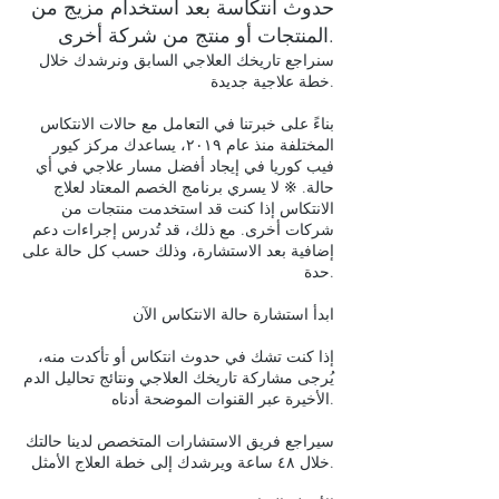
حدوث انتكاسة بعد استخدام مزيج من
المنتجات أو منتج من شركة أخرى.
سنراجع تاريخك العلاجي السابق ونرشدك خلال
خطة علاجية جديدة.
بناءً على خبرتنا في التعامل مع حالات الانتكاس
المختلفة منذ عام ٢٠١٩، يساعدك مركز كيور
فيب كوريا في إيجاد أفضل مسار علاجي في أي
حالة. ※ لا يسري برنامج الخصم المعتاد لعلاج
الانتكاس إذا كنت قد استخدمت منتجات من
شركات أخرى. مع ذلك، قد تُدرس إجراءات دعم
إضافية بعد الاستشارة، وذلك حسب كل حالة على
حدة.
ابدأ استشارة حالة الانتكاس الآن
إذا كنت تشك في حدوث انتكاس أو تأكدت منه،
يُرجى مشاركة تاريخك العلاجي ونتائج تحاليل الدم
الأخيرة عبر القنوات الموضحة أدناه.
سيراجع فريق الاستشارات المتخصص لدينا حالتك
خلال ٤٨ ساعة ويرشدك إلى خطة العلاج الأمثل.