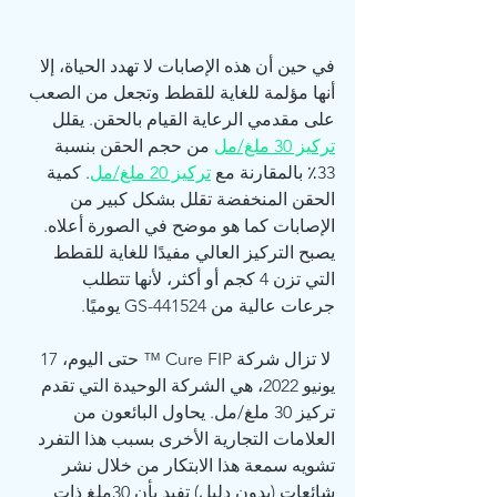
في حين أن هذه الإصابات لا تهدد الحياة، إلا 
أنها مؤلمة للغاية للقطط وتجعل من الصعب 
على مقدمي الرعاية القيام بالحقن. يقلل 
تركيز 30 ملغ/مل
 من حجم الحقن بنسبة 
33٪ بالمقارنة مع 
تركيز 20 ملغ/مل
. كمية 
الحقن المنخفضة تقلل بشكل كبير من 
الإصابات كما هو موضح في الصورة أعلاه. 
يصبح التركيز العالي مفيدًا للغاية للقطط 
التي تزن 4 كجم أو أكثر، لأنها تتطلب 
جرعات عالية من GS-441524 يوميًا.
 لا تزال شركة Cure FIP ™ حتى اليوم، 17 
يونيو 2022، هي الشركة الوحيدة التي تقدم 
تركيز 30 ملغ/مل. يحاول البائعون من 
العلامات التجارية الأخرى بسبب هذا التفرد 
تشويه سمعة هذا الابتكار من خلال نشر 
شائعات (بدون دليل) تفيد بأن 30ملغ ذات 