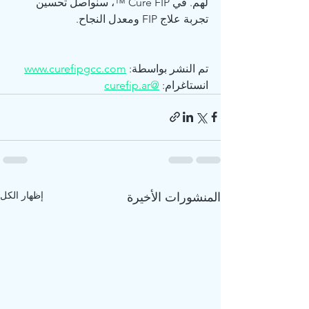
لهم. في Cure FIP ™، سنواصل تحسين 
تجربة علاج FIP ومعدل النجاح.
تم النشر بواسطة: 
www.curefipgcc.com
انستاغرام: 
@curefip.ar
إظهار الكل
المنشورات الأخيرة