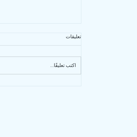
تعليقات
اكتب تعليقًا...
هل هناك آثار جانبية لعلاج GS-
441524؟ العلاج الأكثر أمانًا
لمرض FIP لدى القطط