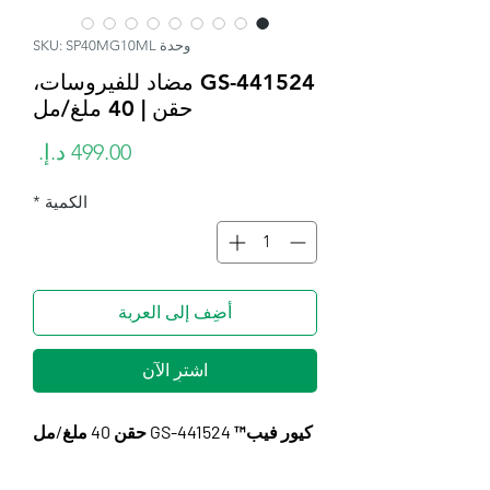
وحدة SKU: SP40MG10ML
GS-441524 مضاد للفيروسات،
حقن | 40 ملغ/مل
السع
الكمية
*
أضِف إلى العربة
اشترِ الآن
كيور فيب™ GS-441524 حقن 40 ملغ/مل