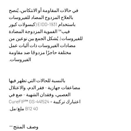
في حالات المقاومة أو الانتكاس، يُنصح
بالعلاج المزدوج المضاد للفيروسات
باستخدام EIDD-1931 (كبسولات كيور
فيب™ الفموية المزدوجة المضادة
للفيروسات). يُشكل الجمع بين نوعين من
مضادات الفيروسات ذات آليات عمل
مختلفة حاجزًا مزدوجًا ضد مقاومة
الفيروسات.
بالنسبة للحالات التي تظهر فيها
مضاعفات جهازية - فقر الدم، والاعتلال
العصبي، وفقدان الشهية - ضع في
اعتبارك تركيبة CureFIP™ GS-441524 +
B12 40 ملغ/مل.
وصف المنتج