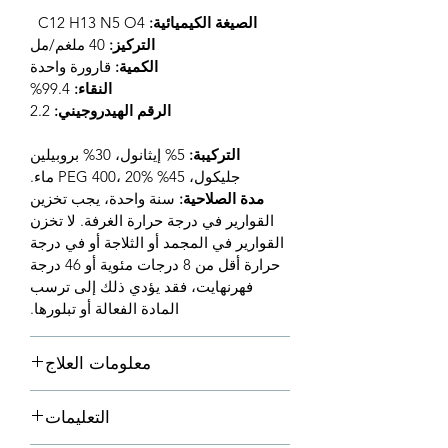
الصيغة الكيميائية:
C12 H13 N5 O4
التركيز:
40 ملغم/مل
الكمية:
قارورة واحدة
النقاء:
99.4%
الرقم الهيدروجيني:
2.2
التركيبة:
5% إيثانول، 30% بروبيلين
جليكول، 45% PEG 400، 20% ماء.
مدة الصلاحية:
سنة واحدة، يجب تخزين
القوارير في درجة حرارة الغرفة. لا تخزن
القوارير في المجمد أو الثلاجة أو في درجة
حرارة أقل من 8 درجات مئوية أو 46 درجة
فهرنهايت، فقد يؤدي ذلك إلى ترسب
المادة الفعالة أو تبلورها.
معلومات العلاج
الجرعة الموصى بها:
التعليمات
جرعة 6 ملغ/كغ من وزن جسم القطة
لعلاج التهاب الصفاق المعدي الرطب