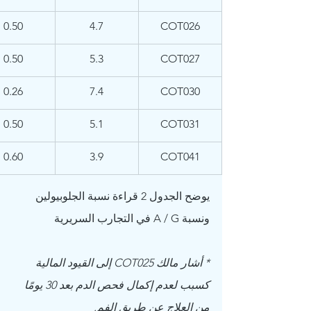
0.50
4.7
COT026
0.50
5.3
COT027
0.26
7.4
COT030
0.50
5.1
COT031
0.60
3.9
COT041
يوضح الجدول 2 قراءة نسبة الجلوبيولين 
ونسبة A / G في التجارب السريرية
* أشار مالك COT025 إلى القيود المالية 
كسبب لعدم إكمال فحص الدم بعد 30 يومًا 
من العلاج عن طريق الفم.