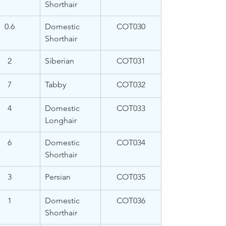
Shorthair
0.6
Domestic 
COT030
Shorthair
2
Siberian
COT031
7
Tabby
COT032
4
Domestic 
COT033
Longhair
6
Domestic 
COT034
Shorthair
3
Persian
COT035
1
Domestic 
COT036
Shorthair