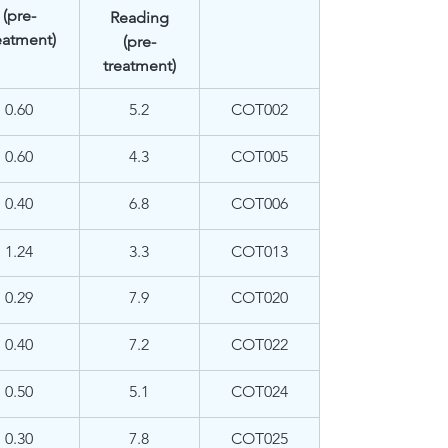
(pre-
Reading
eatment)
(pre-
treatment)
0.60
5.2
COT002
0.60
4.3
COT005
0.40
6.8
COT006
​1.24
3.3
COT013
0.29
7.9
COT020
0.40
7.2
COT022
0.50
5.1
COT024
0.30
7.8
COT025