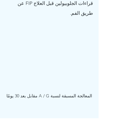
قراءات الجلوبيولين قبل العلاج FIP عن 
طريق الفم.
المعالجة المسبقة لنسبة A / G مقابل بعد 30 يومًا
في الرسم البياني 2 ، أظهرت نسبة A / G لـ 
13 قطة خرجت من العلاج بعد 30 يومًا 