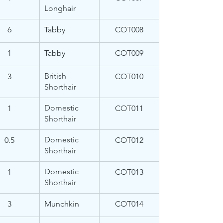
Longhair
6
Tabby
​COT008
1
​Tabby
COT009
British 
3
COT010
Shorthair
Domestic 
1
COT011
Shorthair
Domestic 
0.5
COT012
Shorthair
Domestic 
1
COT013
Shorthair
3
Munchkin
COT014